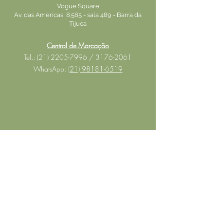
Vogue Square
Av. das Américas, 8.585 - sala 489 - Barra da
Tijuca
Central de Marcação
Tel.: (21) 2205-7996 / 3176-2061
WhatsApp:
(21) 98181-6519