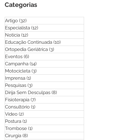
Categorias
Artigo
(32)
32 posts
Especialista
(12)
12 posts
Notícia
(12)
12 posts
Educação Continuada
(10)
10 posts
Ortopedia Geriátrica
(3)
3 posts
Eventos
(6)
6 posts
Campanha
(14)
14 posts
Motocicleta
(3)
3 posts
Imprensa
(1)
1 post
Pesquisas
(3)
3 posts
Dirija Sem Desculpas
(8)
8 posts
Fisioterapia
(7)
7 posts
Consultório
(1)
1 post
Vídeo
(2)
2 posts
Postura
(1)
1 post
Trombose
(1)
1 post
Cirurgia
(8)
8 posts