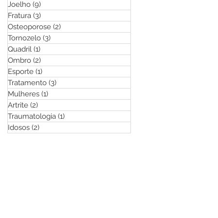
Joelho
(9)
9 posts
Fratura
(3)
3 posts
Osteoporose
(2)
2 posts
Tornozelo
(3)
3 posts
Quadril
(1)
1 post
Ombro
(2)
2 posts
Esporte
(1)
1 post
Tratamento
(3)
3 posts
Mulheres
(1)
1 post
Artrite
(2)
2 posts
Traumatologia
(1)
1 post
Idosos
(2)
2 posts