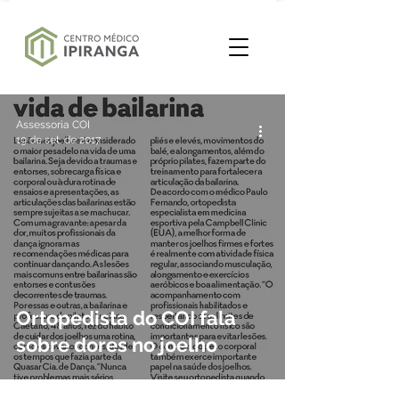
Assessoria COI
19 de set. de 2017
Ortopedista do COI fala
sobre dores no joelho