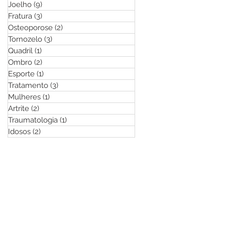
Joelho
(9)
9 posts
Fratura
(3)
3 posts
Osteoporose
(2)
2 posts
Tornozelo
(3)
3 posts
Quadril
(1)
1 post
Ombro
(2)
2 posts
Esporte
(1)
1 post
Tratamento
(3)
3 posts
Mulheres
(1)
1 post
Artrite
(2)
2 posts
Traumatologia
(1)
1 post
Idosos
(2)
2 posts