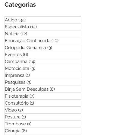
Categorias
Artigo
(32)
32 posts
Especialista
(12)
12 posts
Notícia
(12)
12 posts
Educação Continuada
(10)
10 posts
Ortopedia Geriátrica
(3)
3 posts
Eventos
(6)
6 posts
Campanha
(14)
14 posts
Motocicleta
(3)
3 posts
Imprensa
(1)
1 post
Pesquisas
(3)
3 posts
Dirija Sem Desculpas
(8)
8 posts
Fisioterapia
(7)
7 posts
Consultório
(1)
1 post
Vídeo
(2)
2 posts
Postura
(1)
1 post
Trombose
(1)
1 post
Cirurgia
(8)
8 posts