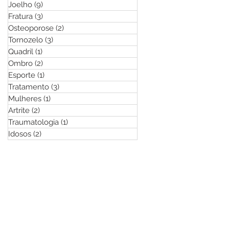
Joelho
(9)
9 posts
Fratura
(3)
3 posts
Osteoporose
(2)
2 posts
Tornozelo
(3)
3 posts
Quadril
(1)
1 post
Ombro
(2)
2 posts
Esporte
(1)
1 post
Tratamento
(3)
3 posts
Mulheres
(1)
1 post
Artrite
(2)
2 posts
Traumatologia
(1)
1 post
Idosos
(2)
2 posts