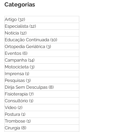
Categorias
Artigo
(32)
32 posts
Especialista
(12)
12 posts
Notícia
(12)
12 posts
Educação Continuada
(10)
10 posts
Ortopedia Geriátrica
(3)
3 posts
Eventos
(6)
6 posts
Campanha
(14)
14 posts
Motocicleta
(3)
3 posts
Imprensa
(1)
1 post
Pesquisas
(3)
3 posts
Dirija Sem Desculpas
(8)
8 posts
Fisioterapia
(7)
7 posts
Consultório
(1)
1 post
Vídeo
(2)
2 posts
Postura
(1)
1 post
Trombose
(1)
1 post
Cirurgia
(8)
8 posts