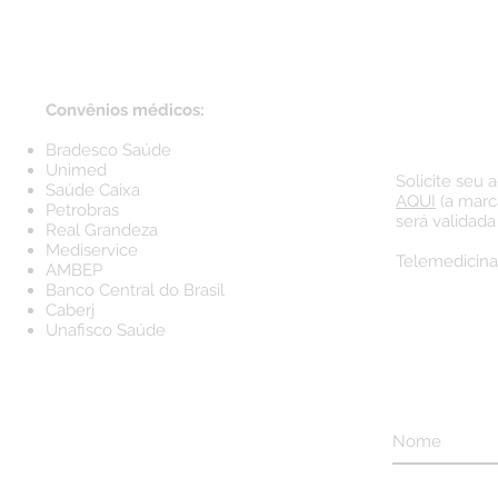
Cursos AOTrauma Brasil 2019:
janeiro e fevereiro
Convênios médicos:
Bradesco Saúde
Unimed
Solicite seu
Saúde Caixa
AQUI
(a marc
Petrobras
será validada
Real Grandeza
Mediservice
Telemedicina
AMBEP
Banco Central do Brasil
Caberj
Unafisco Saúde
Receba n