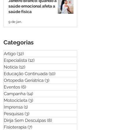
Janeiro Branco: quando a
saúde emocional afeta a
saúde física
9 de jan.
Categorias
Artigo
(32)
32 posts
Especialista
(12)
12 posts
Notícia
(12)
12 posts
Educação Continuada
(10)
10 posts
Ortopedia Geriátrica
(3)
3 posts
Eventos
(6)
6 posts
Campanha
(14)
14 posts
Motocicleta
(3)
3 posts
Imprensa
(1)
1 post
Pesquisas
(3)
3 posts
Dirija Sem Desculpas
(8)
8 posts
Fisioterapia
(7)
7 posts