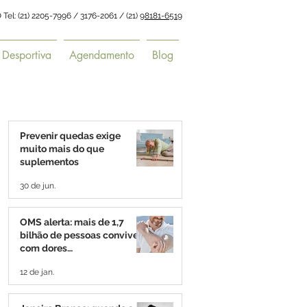
: (21) 2205-7996 / 3176-2061 / (21)
98181-6519
 Desportiva
Agendamento
Blog
Prevenir quedas exige
muito mais do que
suplementos
30 de jun.
OMS alerta: mais de 1,7
bilhão de pessoas convivem
com dores
musculoesqueléticas
12 de jan.