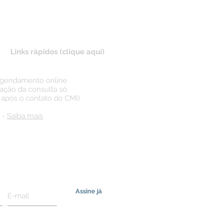
Links rápidos (clique aqui)
 agendamento online
ação da consulta só
 após o contato do CMI)
 -
Saiba mais
ossos informes
Assine já