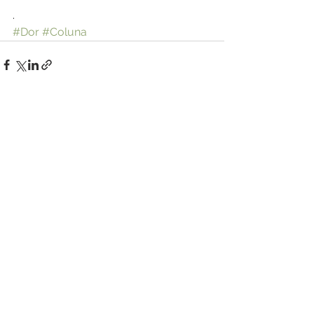
.
#Dor
#Coluna
Links rápidos (clique aqui)
© Centro Médico Ipiranga
Praia do Flamengo nº 66 - Bloco B
- Sala 709 - Flamengo Park Towers
Tel:
(21) 2205-7996
/
3176-2061
Especialidades
Ortopedia