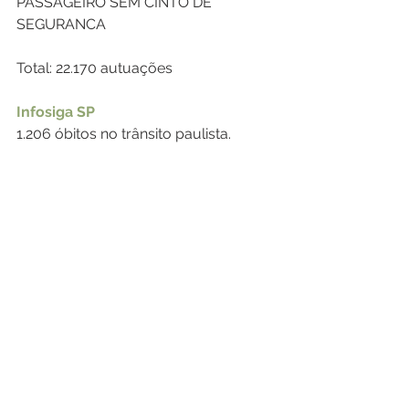
PASSAGEIRO SEM CINTO DE 
SEGURANCA
Total: 22.170 autuações
Infosiga SP
1.206 óbitos no trânsito paulista.
Trânsito é a principal causa de 
morte acidental entre crianças de 
zero a 14 anos no Brasil
 — 
Entre 2014 
e 2015, houve uma redução nessas 
ocorrências, mas números ainda são 
preocupantes.
Homens motociclistas são as 
maiores vítimas do trânsito
#DirijaSemDesculpas